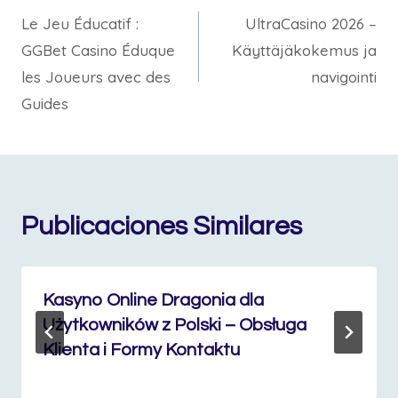
Le Jeu Éducatif :
UltraCasino 2026 –
de
GGBet Casino Éduque
Käyttäjäkokemus ja
entradas
les Joueurs avec des
navigointi
Guides
Publicaciones Similares
Kasyno Online Dragonia dla
Użytkowników z Polski – Obsługa
Klienta i Formy Kontaktu