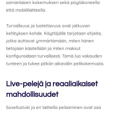
samanlaisen kokemuksen sekä pöytäkoneella
että mobiililaitteella.
Turvallisuus ja luotettavuus ovat jatkuvan
kehityksen kohde. Käyttäjälle tarjotaan ohjeita,
jotka auttavat ymmärtämään, miten hänen
tietojaan käsitellään ja miten maksut
konfiguroidaan turvallisesti. Tämä luo vakauden
tunteen ja tukee pitkän aikavälin pelikokemusta.
Live-pelejä ja reaaliaikaiset
mahdollisuudet
Sovellustuki ja eri laitteilla pelaaminen ovat osa