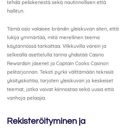
tehdä peliskenestä sekä nautinnollisen että
hallitun.
Tämä osio valaisee brändin yleiskuvan siten, että
lukija ymmärtää, mitä merellinen teema
käytännössä tarkoittaa. Vilkkuvilla värein ja
selkeällä asettelulla tarina yhdistää Casino
Rewardsin jäsenet ja Captain Cooks Casinon
pelitarjonnan. Teksti pyrkii välttämään teknisiä
yksityiskohtia, tarjoten yleiskuvan ja keskeiset
teemat, jotka voivat kiinnostaa sekä uusia että
vanhoja pelaajia.
Rekisteröityminen ja