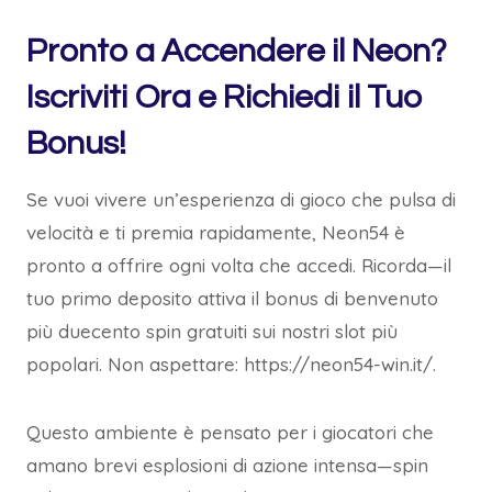
Pronto a Accendere il Neon?
Iscriviti Ora e Richiedi il Tuo
Bonus!
Se vuoi vivere un’esperienza di gioco che pulsa di
velocità e ti premia rapidamente, Neon54 è
pronto a offrire ogni volta che accedi. Ricorda—il
tuo primo deposito attiva il bonus di benvenuto
più duecento spin gratuiti sui nostri slot più
popolari. Non aspettare: https://neon54-win.it/.
Questo ambiente è pensato per i giocatori che
amano brevi esplosioni di azione intensa—spin