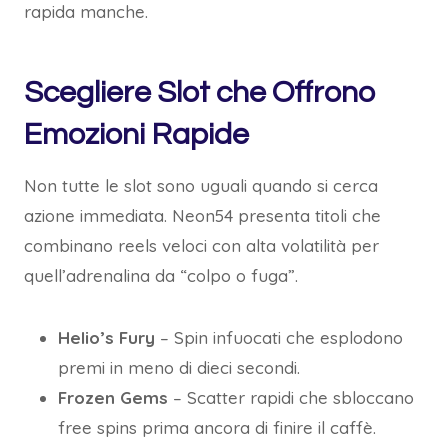
rapida manche.
Scegliere Slot che Offrono
Emozioni Rapide
Non tutte le slot sono uguali quando si cerca
azione immediata. Neon54 presenta titoli che
combinano reels veloci con alta volatilità per
quell’adrenalina da “colpo o fuga”.
Helio’s Fury
– Spin infuocati che esplodono
premi in meno di dieci secondi.
Frozen Gems
– Scatter rapidi che sbloccano
free spins prima ancora di finire il caffè.