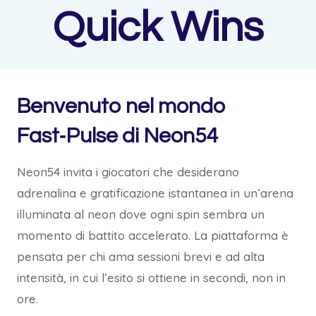
Quick Wins
Benvenuto nel mondo
Fast‑Pulse di Neon54
Neon54 invita i giocatori che desiderano
adrenalina e gratificazione istantanea in un’arena
illuminata al neon dove ogni spin sembra un
momento di battito accelerato. La piattaforma è
pensata per chi ama sessioni brevi e ad alta
intensità, in cui l’esito si ottiene in secondi, non in
ore.