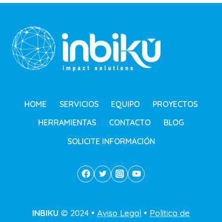
HOME
SERVICIOS
EQUIPO
PROYECTOS
HERRAMIENTAS
CONTACTO
BLOG
SOLICITE INFORMACIÓN
INBIKU
© 2024 •
Aviso Legal
•
Política de