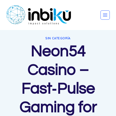
Saltar
al
contenido
SIN CATEGORÍA
Neon54
Casino –
Fast‑Pulse
Gaming for