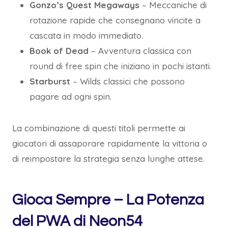
Gonzo’s Quest Megaways
– Meccaniche di
rotazione rapide che consegnano vincite a
cascata in modo immediato.
Book of Dead
– Avventura classica con
round di free spin che iniziano in pochi istanti.
Starburst
– Wilds classici che possono
pagare ad ogni spin.
La combinazione di questi titoli permette ai
giocatori di assaporare rapidamente la vittoria o
di reimpostare la strategia senza lunghe attese.
Gioca Sempre – La Potenza
del PWA di Neon54