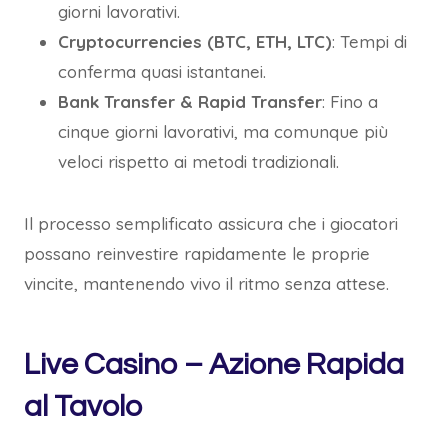
giorni lavorativi.
Cryptocurrencies (BTC, ETH, LTC)
: Tempi di
conferma quasi istantanei.
Bank Transfer & Rapid Transfer
: Fino a
cinque giorni lavorativi, ma comunque più
veloci rispetto ai metodi tradizionali.
Il processo semplificato assicura che i giocatori
possano reinvestire rapidamente le proprie
vincite, mantenendo vivo il ritmo senza attese.
Live Casino – Azione Rapida
al Tavolo