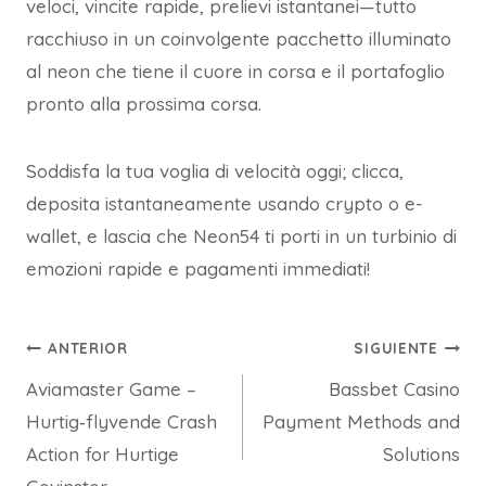
veloci, vincite rapide, prelievi istantanei—tutto
racchiuso in un coinvolgente pacchetto illuminato
al neon che tiene il cuore in corsa e il portafoglio
pronto alla prossima corsa.
Soddisfa la tua voglia di velocità oggi; clicca,
deposita istantaneamente usando crypto o e-
wallet, e lascia che Neon54 ti porti in un turbinio di
emozioni rapide e pagamenti immediati!
Navegación
ANTERIOR
SIGUIENTE
Aviamaster Game –
Bassbet Casino
de
Hurtig‑flyvende Crash
Payment Methods and
entradas
Action for Hurtige
Solutions