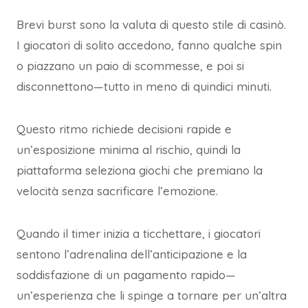
Brevi burst sono la valuta di questo stile di casinò.
I giocatori di solito accedono, fanno qualche spin
o piazzano un paio di scommesse, e poi si
disconnettono—tutto in meno di quindici minuti.
Questo ritmo richiede decisioni rapide e
un’esposizione minima al rischio, quindi la
piattaforma seleziona giochi che premiano la
velocità senza sacrificare l’emozione.
Quando il timer inizia a ticchettare, i giocatori
sentono l’adrenalina dell’anticipazione e la
soddisfazione di un pagamento rapido—
un’esperienza che li spinge a tornare per un’altra