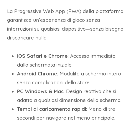
La Progressive Web App (PWA) della piattaforma
garantisce un’esperienza di gioco senza
interruzioni su qualsiasi dispositivo—senza bisogno
di scaricare nulla.
iOS Safari e Chrome
: Accesso immediato
dalla schermata iniziale.
Android Chrome
: Modalità a schermo intero
senza complicazioni dello store.
PC Windows & Mac
: Design reattivo che si
adatta a qualsiasi dimensione dello schermo.
Tempi di caricamento rapidi
: Meno di tre
secondi per navigare nel menu principale.