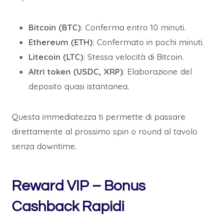
Bitcoin (BTC)
: Conferma entro 10 minuti.
Ethereum (ETH)
: Confermato in pochi minuti.
Litecoin (LTC)
: Stessa velocità di Bitcoin.
Altri token (USDC, XRP)
: Elaborazione del
deposito quasi istantanea.
Questa immediatezza ti permette di passare
direttamente al prossimo spin o round al tavolo
senza downtime.
Reward VIP – Bonus
Cashback Rapidi