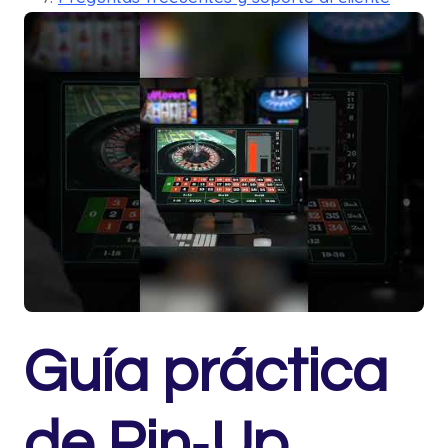
Guía práctica
de Pin‑Up