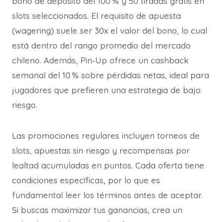
bono de depósito del 100 % y 50 tiradas gratis en
slots seleccionados. El requisito de apuesta
(wagering) suele ser 30x el valor del bono, lo cual
está dentro del rango promedio del mercado
chileno. Además, Pin‑Up ofrece un cashback
semanal del 10 % sobre pérdidas netas, ideal para
jugadores que prefieren una estrategia de bajo
riesgo.
Las promociones regulares incluyen torneos de
slots, apuestas sin riesgo y recompensas por
lealtad acumuladas en puntos. Cada oferta tiene
condiciones específicas, por lo que es
fundamental leer los términos antes de aceptar.
Si buscas maximizar tus ganancias, crea un