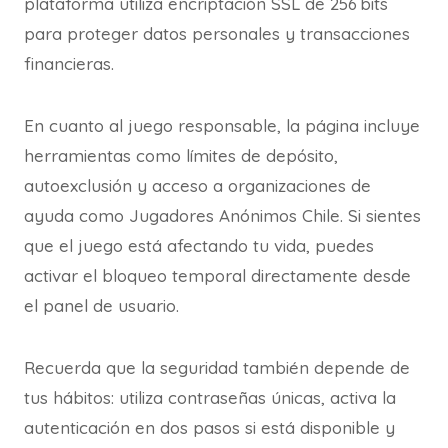
plataforma utiliza encriptación SSL de 256 bits
para proteger datos personales y transacciones
financieras.
En cuanto al juego responsable, la página incluye
herramientas como límites de depósito,
autoexclusión y acceso a organizaciones de
ayuda como Jugadores Anónimos Chile. Si sientes
que el juego está afectando tu vida, puedes
activar el bloqueo temporal directamente desde
el panel de usuario.
Recuerda que la seguridad también depende de
tus hábitos: utiliza contraseñas únicas, activa la
autenticación en dos pasos si está disponible y