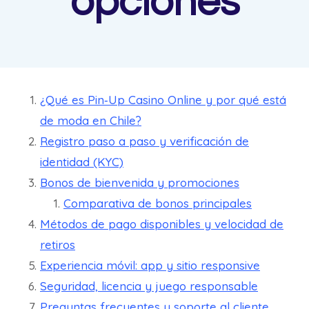
opciones
¿Qué es Pin‑Up Casino Online y por qué está
de moda en Chile?
Registro paso a paso y verificación de
identidad (KYC)
Bonos de bienvenida y promociones
Comparativa de bonos principales
Métodos de pago disponibles y velocidad de
retiros
Experiencia móvil: app y sitio responsive
Seguridad, licencia y juego responsable
Preguntas frecuentes y soporte al cliente